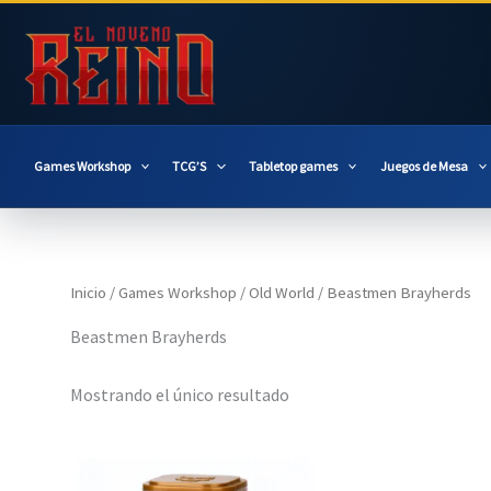
Ir
al
contenido
Games Workshop
TCG’S
Tabletop games
Juegos de Mesa
Inicio
/
Games Workshop
/
Old World
/ Beastmen Brayherds
Beastmen Brayherds
Mostrando el único resultado