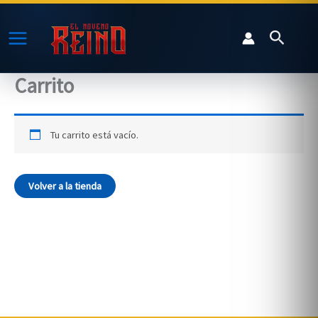
Ir
al
Buscar
contenido
Carrito
Tu carrito está vacío.
Volver a la tienda