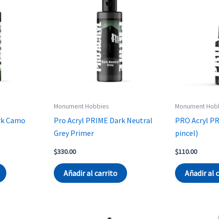
Monument Hobbies
Monument Hob
rk Camo
Pro Acryl PRIME Dark Neutral
PRO Acryl PR
Grey Primer
pincel)
$
330.00
$
110.00
Añadir al carrito
Añadir al 