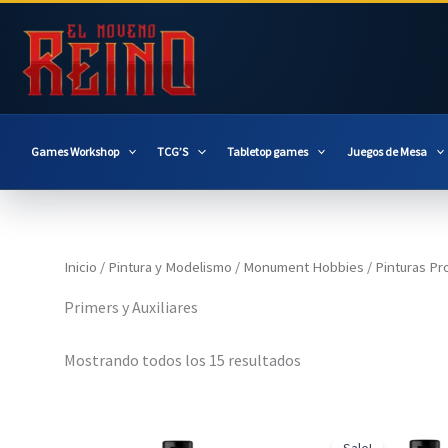
Ir
al
contenido
Games Workshop
TCG’S
Tabletop games
Juegos de Mesa
Inicio
/
Pintura y Modelismo
/
Monument Hobbies
/
Pinturas Pro
Primers y Auxiliares
Mostrando todos los 15 resultados
Sale!