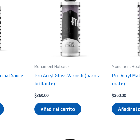
Monument Hobbies
Monument Hob
ecial Sauce
Pro Acryl Gloss Varnish (barniz
Pro Acryl Mat
brillante)
mate)
t
$
360.00
$
360.00
Añadir al carrito
Añadir al 
.