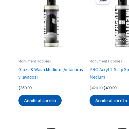
Monument Hobbies
Monument Hobbies
Glaze & Wash Medium (Veladuras
PRO Acryl 1-Step Sp
y lavados)
Medium
Original
Curren
$
350.00
$
420.00
$
400.00
price
price
was:
is:
Añadir al carrito
Añadir al carrito
$420.00.
$400.00