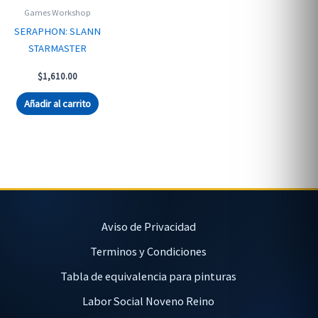
Games Workshop
SERAPHON: SLANN
STARMASTER
$
1,610.00
Añadir al carrito
Aviso de Privacidad
Terminos y Condiciones
Tabla de equivalencia para pinturas
Labor Social Noveno Reino