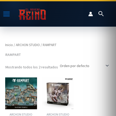
Ir
al
Buscar
contenido
Inicio
/
ARCHON STUDIO
/ RAMPART
RAMPART
Mostrando todos los 2 resultados
ARCHON STUDIO
ARCHON STUDIO