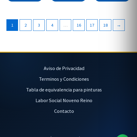
1
2
3
4
…
16
17
18
→
Aviso de Privacidad
Terminos y Condiciones
Tabla de equivalencia para pinturas
Labor Social Noveno Reino
Contacto