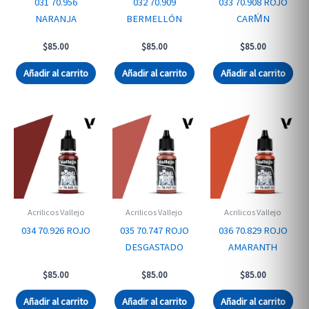
031 70.956
032 70.909
033 70.908 ROJO
NARANJA
BERMELLÓN
CARM̍N
$
85.00
$
85.00
$
85.00
Añadir al carrito
Añadir al carrito
Añadir al carrito
Acrilicos Vallejo
Acrilicos Vallejo
Acrilicos Vallejo
034 70.926 ROJO
035 70.747 ROJO
036 70.829 ROJO
DESGASTADO
AMARANTH
$
85.00
$
85.00
$
85.00
Añadir al carrito
Añadir al carrito
Añadir al carrito