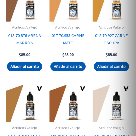
Acrilicos Vallejo
Acrilicos Vallejo
Acrilicos Vallejo
015 70.876 ARENA
017 70.955 CARNE
018 70.927 CARNE
MARRÓN
MATE
OSCURA
$
85.00
$
85.00
$
85.00
Añadir al carrito
Añadir al carrito
Añadir al carrito
Acrilicos Vallejo
Acrilicos Vallejo
Acrilicos Vallejo
019 70.860 CARNE
020 70.929 MARRÓN
021 70.766 BLANCO