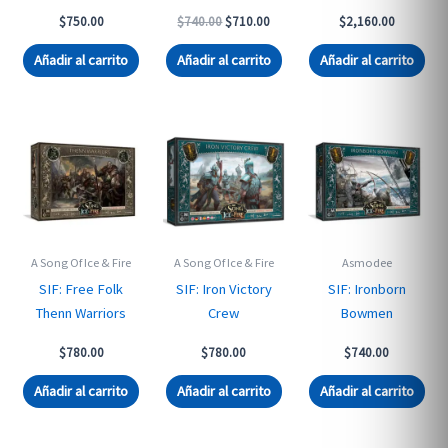
Original
Current
$
750.00
$
740.00
$
710.00
$
2,160.00
price
price
was:
is:
Añadir al carrito
Añadir al carrito
Añadir al carrito
$740.00.
$710.00.
A Song Of Ice & Fire
A Song Of Ice & Fire
Asmodee
SIF: Free Folk
SIF: Iron Victory
SIF: Ironborn
Thenn Warriors
Crew
Bowmen
$
780.00
$
780.00
$
740.00
Añadir al carrito
Añadir al carrito
Añadir al carrito