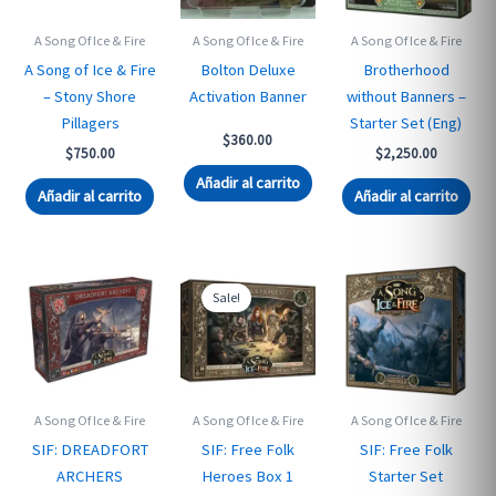
A Song Of Ice & Fire
A Song Of Ice & Fire
A Song Of Ice & Fire
A Song of Ice & Fire
Bolton Deluxe
Brotherhood
– Stony Shore
Activation Banner
without Banners –
Pillagers
Starter Set (Eng)
$
360.00
$
750.00
$
2,250.00
Añadir al carrito
Añadir al carrito
Añadir al carrito
Sale!
A Song Of Ice & Fire
A Song Of Ice & Fire
A Song Of Ice & Fire
SIF: DREADFORT
SIF: Free Folk
SIF: Free Folk
ARCHERS
Heroes Box 1
Starter Set