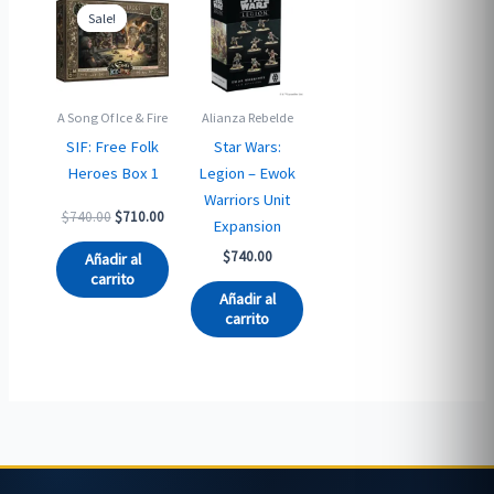
Sale!
Sale!
A Song Of Ice & Fire
Alianza Rebelde
SIF: Free Folk
Star Wars:
Heroes Box 1
Legion – Ewok
Warriors Unit
Original
Current
$
740.00
$
710.00
Expansion
price
price
was:
is:
$
740.00
Añadir al
$740.00.
$710.00.
carrito
Añadir al
carrito