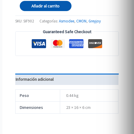
SIF:
Añadir al carrito
Ironborn
Bowmen
SKU:
SIF902
Categorías:
Asmodee
,
CMON
,
Greyjoy
cantidad
Guaranteed Safe Checkout
Información adicional
Peso
0.44 kg
Dimensiones
23 × 16 × 6 cm