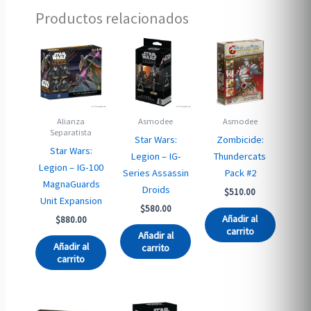
Productos relacionados
Alianza
Asmodee
Asmodee
Separatista
Star Wars:
Zombicide:
Star Wars:
Legion – IG-
Thundercats
Legion – IG-100
Series Assassin
Pack #2
MagnaGuards
Droids
$
510.00
Unit Expansion
$
580.00
Añadir al
$
880.00
carrito
Añadir al
Añadir al
carrito
carrito