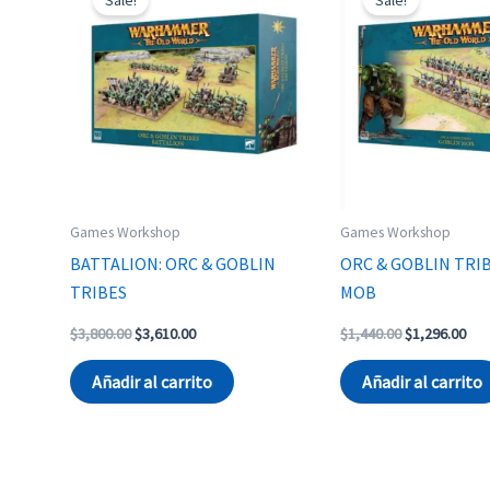
Games Workshop
Games Workshop
BATTALION: ORC & GOBLIN
ORC & GOBLIN TRIB
TRIBES
MOB
Original
Current
Original
Cur
$
3,800.00
$
3,610.00
$
1,440.00
$
1,296.00
price
price
price
pri
was:
is:
was:
is:
Añadir al carrito
Añadir al carrito
$3,800.00.
$3,610.00.
$1,440.00.
$1,