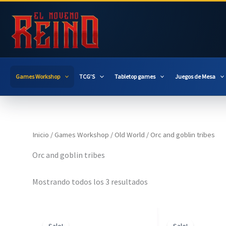
Ir
al
contenido
Games Workshop
TCG’S
Tabletop games
Juegos de Mesa
Inicio
/
Games Workshop
/
Old World
/ Orc and goblin tribes
Orc and goblin tribes
Mostrando todos los 3 resultados
Sale!
Sale!