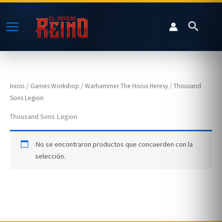
Ir
al
Buscar
contenido
Inicio
/
Games Workshop
/
Warhammer The Horus Heresy
/ Thousand
Sons Legion
Thousand Sons Legion
No se encontraron productos que concuerden con la
selección.