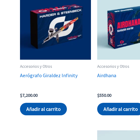
Accesorios y Otros
Accesorios y Otros
Aerógrafo Giraldez Infinity
Airdhana
$
7,200.00
$
550.00
Añadir al carrito
Añadir al carrito