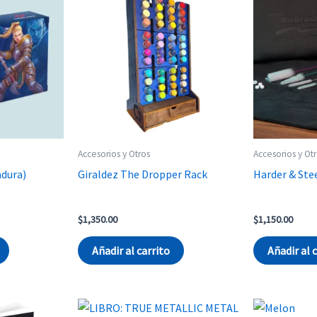
Accesorios y Otros
Accesorios y Ot
adura)
Giraldez The Dropper Rack
Harder & Ste
$
1,350.00
$
1,150.00
Añadir al carrito
Añadir al 