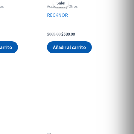
Sale!
ros
Accesorios y Otros
RECKNOR
Original
Current
$
605.00
$
580.00
price
price
was:
is:
carrito
Añadir al carrito
$605.00.
$580.00.