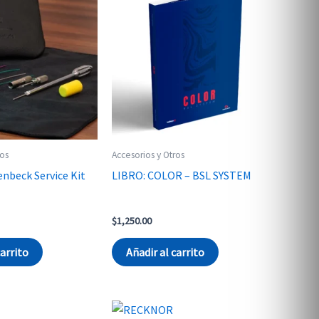
ros
Accesorios y Otros
enbeck Service Kit
LIBRO: COLOR – BSL SYSTEM
$
1,250.00
carrito
Añadir al carrito