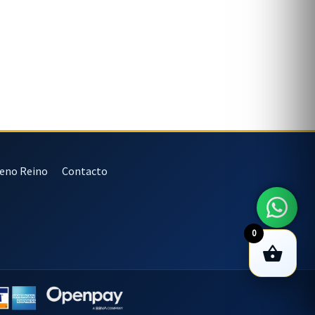
veno Reino
Contacto
0