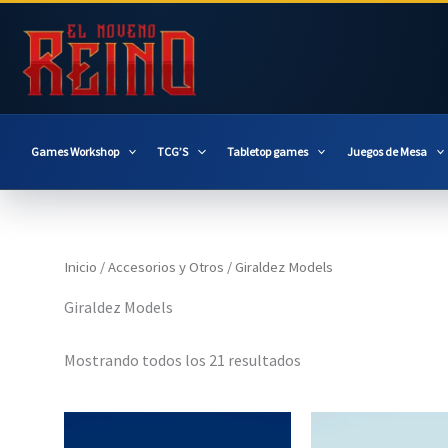
Ir
al
contenido
Games Workshop
TCG’S
Tabletop games
Juegos de Mesa
Inicio
/
Accesorios y Otros
/ Giraldez Models
Giraldez Models
Mostrando todos los 21 resultados