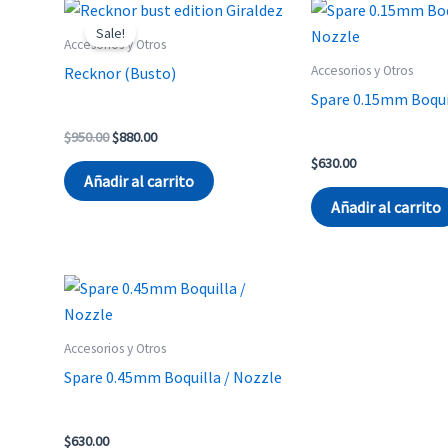
Sale!
Accesorios y Otros
Accesorios y Otros
Recknor (Busto)
Spare 0.15mm Boqui
Original
Current
$
950.00
$
880.00
price
price
$
630.00
was:
is:
Añadir al carrito
$950.00.
$880.00.
Añadir al carrito
Accesorios y Otros
Spare 0.45mm Boquilla / Nozzle
$
630.00