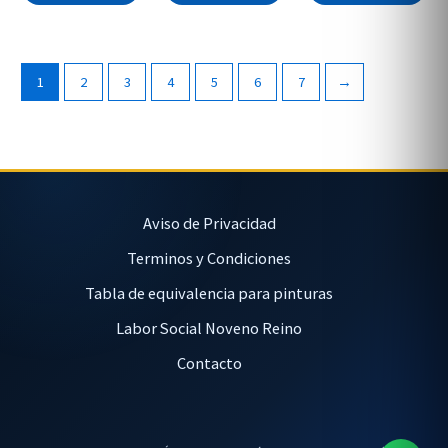
1
2
3
4
5
6
7
→
Aviso de Privacidad
Terminos y Condiciones
Tabla de equivalencia para pinturas
Labor Social Noveno Reino
Contacto