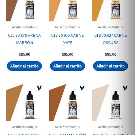
Acrilicos Vallejo
Acrilicos Vallejo
Acrilicos Vallejo
015 70.876 ARENA
017 70.955 CARNE
018 70.927 CARNE
MARRÓN
MATE
OSCURA
$
85.00
$
85.00
$
85.00
Añadir al carrito
Añadir al carrito
Añadir al carrito
Acrilicos Vallejo
Acrilicos Vallejo
Acrilicos Vallejo
019 70.860 CARNE
020 70.929 MARRÓN
021 70.766 BLANCO