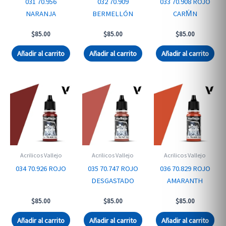
031 70.956
032 70.909
033 70.908 ROJO
NARANJA
BERMELLÓN
CARM̍N
$
85.00
$
85.00
$
85.00
Añadir al carrito
Añadir al carrito
Añadir al carrito
Acrilicos Vallejo
Acrilicos Vallejo
Acrilicos Vallejo
034 70.926 ROJO
035 70.747 ROJO
036 70.829 ROJO
DESGASTADO
AMARANTH
$
85.00
$
85.00
$
85.00
Añadir al carrito
Añadir al carrito
Añadir al carrito