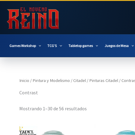
Ir
al
contenido
Games Workshop
TCG’S
Tabletop games
Juegos de Mesa
Inicio
/
Pintura y Modelismo
/
Citadel
/
Pinturas Citadel
/ Contra
Contrast
Mostrando 1–30 de 56 resultados