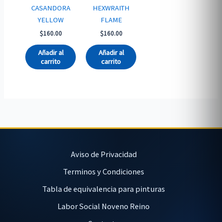
CASANDORA
HEXWRAITH
YELLOW
FLAME
$
160.00
$
160.00
Añadir al
Añadir al
carrito
carrito
Aviso de Privacidad
Terminos y Condiciones
Tabla de equivalencia para pinturas
Labor Social Noveno Reino