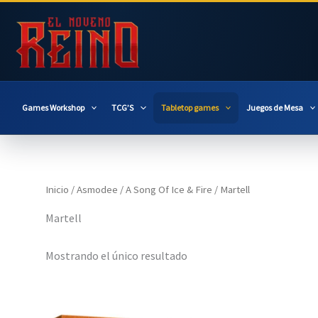
Ir
al
contenido
Games Workshop
TCG’S
Tabletop games
Juegos de Mesa
Inicio
/
Asmodee
/
A Song Of Ice & Fire
/ Martell
Martell
Mostrando el único resultado