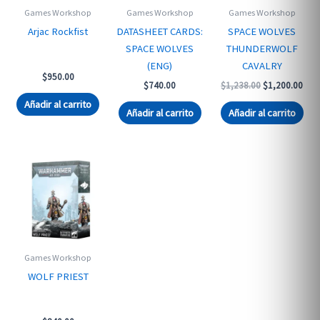
Games Workshop
Games Workshop
Games Workshop
Arjac Rockfist
DATASHEET CARDS:
SPACE WOLVES
SPACE WOLVES
THUNDERWOLF
(ENG)
CAVALRY
$
950.00
Original
Curr
$
740.00
$
1,238.00
$
1,200.00
price
pric
Añadir al carrito
was:
is:
Añadir al carrito
Añadir al carrito
$1,238.00.
$1,2
Games Workshop
WOLF PRIEST