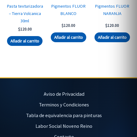
Pasta texturizadora
Pigmentos FLUOR
Pigmentos FLUOR
– Tierra Volcanica
BLANCO
NARANJA
30ml
$
120.00
$
120.00
$
120.00
Añadir al carrito
Añadir al carrito
Añadir al carrito
Aviso de Privacidad
Terminos y Condiciones
Tabla de equivalencia para pinturas
Labor Social Noveno Reino
Contacto