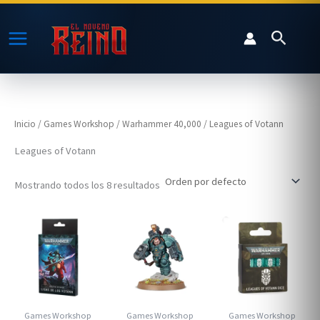
Ir
al
Buscar
contenido
Inicio
/
Games Workshop
/
Warhammer 40,000
/ Leagues of Votann
Leagues of Votann
Mostrando todos los 8 resultados
Games Workshop
Games Workshop
Games Workshop