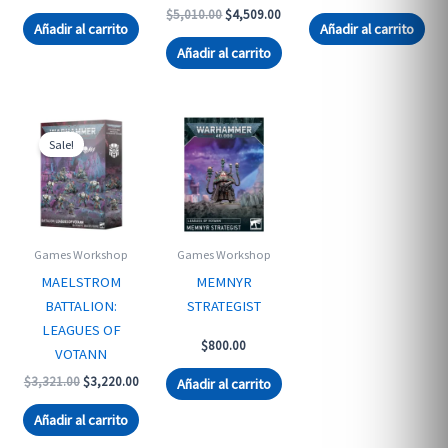
Original
Current
$
5,010.00
$
4,509.00
Añadir al carrito
Añadir al carrito
price
price
was:
is:
Añadir al carrito
$5,010.00.
$4,509.00.
Sale!
Games Workshop
Games Workshop
MAELSTROM
MEMNYR
BATTALION:
STRATEGIST
LEAGUES OF
$
800.00
VOTANN
Original
Current
$
3,321.00
$
3,220.00
Añadir al carrito
price
price
was:
is:
Añadir al carrito
$3,321.00.
$3,220.00.