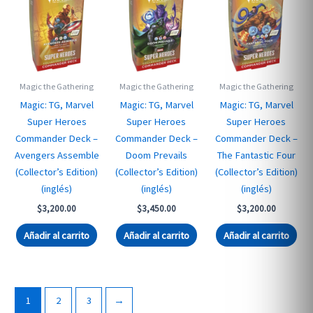
Magic the Gathering
Magic the Gathering
Magic the Gathering
Magic: TG, Marvel
Magic: TG, Marvel
Magic: TG, Marvel
Super Heroes
Super Heroes
Super Heroes
Commander Deck –
Commander Deck –
Commander Deck –
Avengers Assemble
Doom Prevails
The Fantastic Four
(Collector’s Edition)
(Collector’s Edition)
(Collector’s Edition)
(inglés)
(inglés)
(inglés)
$
3,200.00
$
3,450.00
$
3,200.00
Añadir al carrito
Añadir al carrito
Añadir al carrito
1
2
3
→