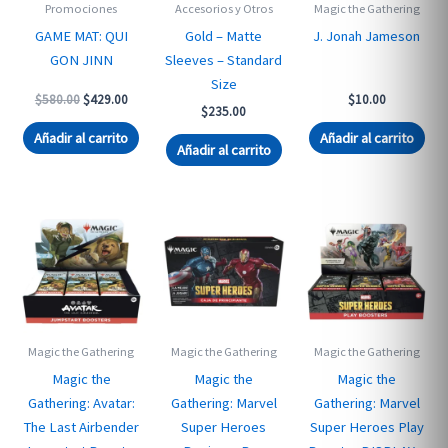
Promociones
Accesorios y Otros
Magic the Gathering
GAME MAT: QUI
Gold – Matte
J. Jonah Jameson
GON JINN
Sleeves – Standard
Size
Original
Current
$
580.00
$
429.00
$
10.00
$
235.00
price
price
was:
is:
Añadir al carrito
Añadir al carrito
$580.00.
$429.00.
Añadir al carrito
Magic the Gathering
Magic the Gathering
Magic the Gathering
Magic the
Magic the
Magic the
Gathering: Avatar:
Gathering: Marvel
Gathering: Marvel
The Last Airbender
Super Heroes
Super Heroes Play