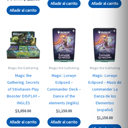
was:
is:
was:
is:
Añadir al carrito
Añadir al carrito
price
price
$2,450.00.
$1,650.00.
$4,400.00.
$3,4
was:
is:
Añadir al carrito
$4,450.00.
$4,220.00.
Magic the Gathering
Magic the Gathering
Magic the Gathering
Magic the
Magic: Lorwyn
Magic: Lorwyn
Gathering: Secrets
Eclipsed –
Eclipsed – Mazo de
of Strixhaven Play
Commander Deck –
commander La
Booster DISPLAY –
Dance of the
Danza de los
INGLÉS
elements (Inglés)
Elementos
(español)
$
3,050.00
$
1,150.00
$
1,150.00
Añadir al carrito
Añadir al carrito