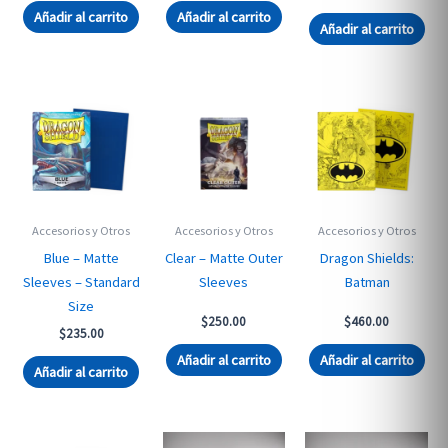
was:
is:
was:
is:
Añadir al carrito
Añadir al carrito
$410.00.
$240.00.
$450.00.
$259.00.
Añadir al carrito
Accesorios y Otros
Accesorios y Otros
Accesorios y Otros
Blue – Matte
Clear – Matte Outer
Dragon Shields:
Sleeves – Standard
Sleeves
Batman
Size
$
250.00
$
460.00
$
235.00
Añadir al carrito
Añadir al carrito
Añadir al carrito