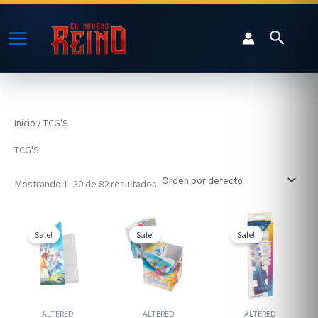
Ir
al
Buscar
contenido
Inicio
/ TCG'S
TCG'S
Mostrando 1–30 de 82 resultados
Sale!
Sale!
Sale!
ALTERED
ALTERED
ALTERED