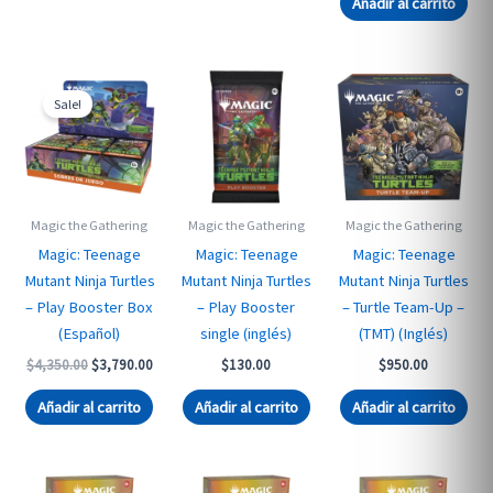
Añadir al carrito
Sale!
Magic the Gathering
Magic the Gathering
Magic the Gathering
Magic: Teenage
Magic: Teenage
Magic: Teenage
Mutant Ninja Turtles
Mutant Ninja Turtles
Mutant Ninja Turtles
– Play Booster Box
– Play Booster
– Turtle Team-Up –
(Español)
single (inglés)
(TMT) (Inglés)
Original
Current
$
4,350.00
$
3,790.00
$
130.00
$
950.00
price
price
was:
is:
Añadir al carrito
Añadir al carrito
Añadir al carrito
$4,350.00.
$3,790.00.