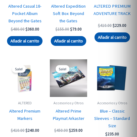
Altered Casual 18-
Altered Expedition
ALTERED PREMIUM
Pocket Album
Soft Box Beyond
ADVENTURE TRACK
Beyond the Gates
the Gates
Original
Curren
$
410.00
$
229.00
Original
Current
Original
Current
$
480.00
$
360.00
$
155.00
$
79.00
price
price
price
price
price
price
was:
is:
Añadir al carrito
was:
is:
was:
is:
$410.00.
$229.
Añadir al carrito
Añadir al carrito
$480.00.
$360.00.
$155.00.
$79.00.
Sale!
Sale!
ALTERED
Accesorios y Otros
Accesorios y Otros
Altered Premium
Altered Prime
Blue – Classic
Markers
Playmat Arkaster
Sleeves – Standard
Size
Original
Current
Original
Current
$
410.00
$
240.00
$
450.00
$
259.00
$
235.00
price
price
price
price