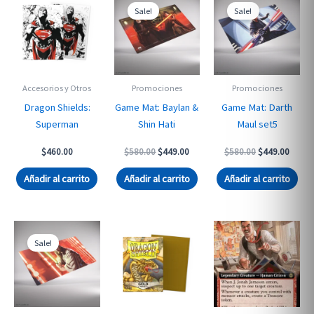
Sale!
Sale!
Accesorios y Otros
Promociones
Promociones
Dragon Shields:
Game Mat: Baylan &
Game Mat: Darth
Superman
Shin Hati
Maul set5
Original
Current
Original
Curren
$
460.00
$
580.00
$
449.00
$
580.00
$
449.00
price
price
price
price
was:
is:
was:
is:
Añadir al carrito
Añadir al carrito
Añadir al carrito
$580.00.
$449.00.
$580.00.
$449.
Sale!