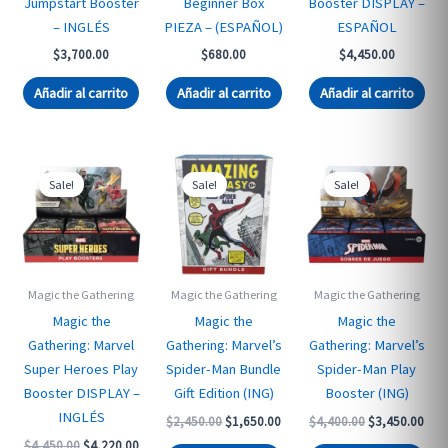
Jumpstart Booster
Beginner Box
Booster DISPLAY –
– INGLÉS
PIEZA – (ESPAÑOL)
ESPAÑOL
$
3,700.00
$
680.00
$
4,450.00
Añadir al carrito
Añadir al carrito
Añadir al carrito
Sale!
Sale!
Sale!
Magic the Gathering
Magic the Gathering
Magic the Gathering
Magic the
Magic the
Magic the
Gathering: Marvel
Gathering: Marvel’s
Gathering: Marvel’s
Super Heroes Play
Spider-Man Bundle
Spider-Man Play
Booster DISPLAY –
Gift Edition (ING)
Booster (ING)
INGLÉS
Original
Current
Original
Curr
$
2,450.00
$
1,650.00
$
4,400.00
$
3,450.00
price
price
price
pric
Original
Current
$
4,450.00
$
4,220.00