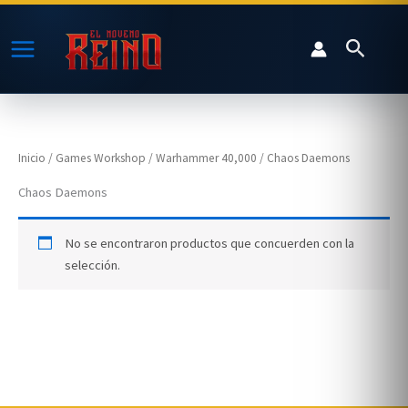
Ir
al
Buscar
contenido
Inicio
/
Games Workshop
/
Warhammer 40,000
/ Chaos Daemons
Chaos Daemons
No se encontraron productos que concuerden con la
selección.