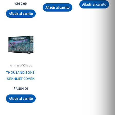
price
price
was:
is:
$
960.00
Añadir al carrito
was:
is:
$1,303.00.
$1,2
Añadir al carrito
$1,316.00.
$1,270.00.
Añadir al carrito
Armies of Chaos
THOUSAND SONS:
SEKHMET COVEN
$
4,884.00
Añadir al carrito