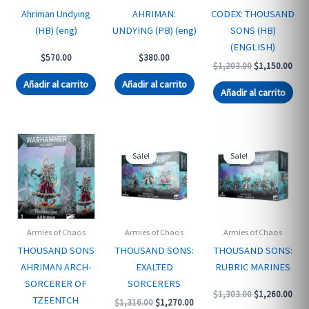
Ahriman Undying
AHRIMAN:
CODEX: THOUSAND
(HB) (eng)
UNDYING (PB) (eng)
SONS (HB)
(ENGLISH)
$
570.00
$
380.00
Original
Curr
$
1,203.00
$
1,150.00
price
pric
Añadir al carrito
Añadir al carrito
was:
is:
Añadir al carrito
$1,203.00.
$1,1
Sale!
Sale!
Armies of Chaos
Armies of Chaos
Armies of Chaos
THOUSAND SONS
THOUSAND SONS:
THOUSAND SONS:
AHRIMAN ARCH-
EXALTED
RUBRIC MARINES
SORCERER OF
SORCERERS
Original
Curr
$
1,303.00
$
1,260.00
TZEENTCH
Original
Current
$
1,316.00
$
1,270.00
price
pric