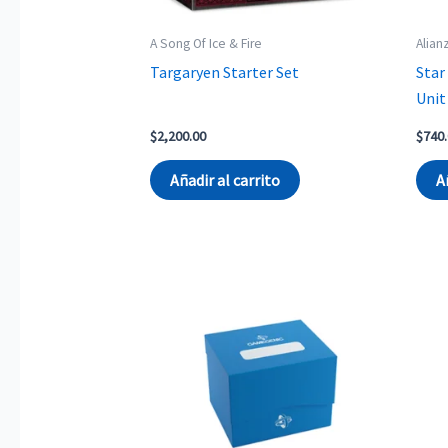
A Song Of Ice & Fire
Alian
Targaryen Starter Set
Star
Unit
$
2,200.00
$
740
Añadir al carrito
A