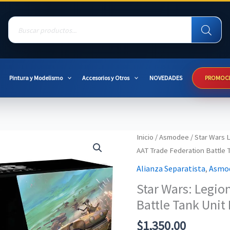
Products
search
Pintura y Modelismo
Accesorios y Otros
NOVEDADES
PROMOC
Inicio
/
Asmodee
/
Star Wars 
AAT Trade Federation Battle 
Alianza Separatista
,
Asmo
Star Wars: Legio
Battle Tank Unit
$
1,350.00