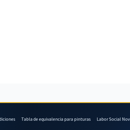
diciones
Tabla de equivalencia para pinturas
Labor Social No