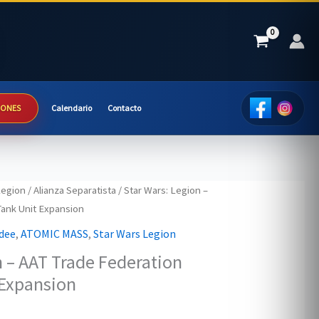
IONES
Calendario
Contacto
Legion
/
Alianza Separatista
/ Star Wars: Legion –
Tank Unit Expansion
dee
,
ATOMIC MASS
,
Star Wars Legion
n – AAT Trade Federation
 Expansion