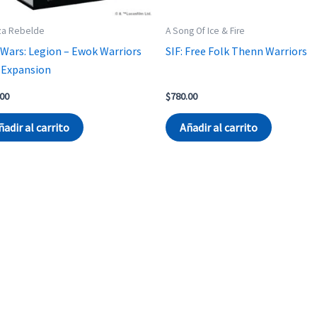
za Rebelde
A Song Of Ice & Fire
 Wars: Legion – Ewok Warriors
SIF: Free Folk Thenn Warriors
 Expansion
.00
$
780.00
ñadir al carrito
Añadir al carrito