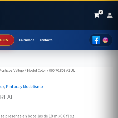
IONES
Calendario
Contacto
Acrilicos Vallejo
/
Model Color
/ 060 70.809 AZUL
or
,
Pintura y Modelismo
 REAL
se presenta en botellas de 18 ml/0.6 fl oz