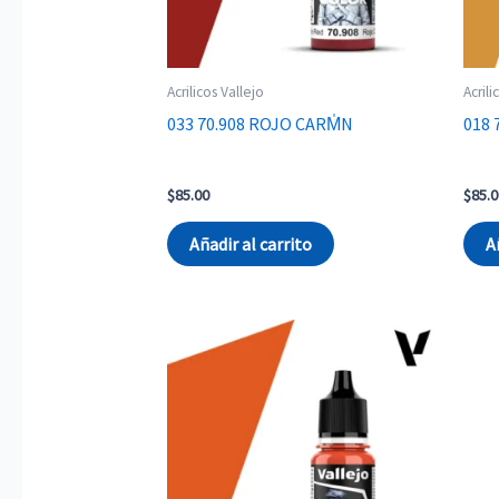
Acrilicos Vallejo
Acrili
033 70.908 ROJO CARM̍N
018 
$
85.00
$
85.0
Añadir al carrito
A