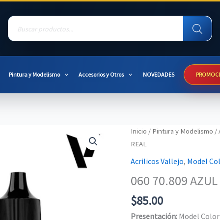
Products
search
Pintura y Modelismo
Accesorios y Otros
NOVEDADES
PROMOC
Inicio
/
Pintura y Modelismo
/
REAL
Acrilicos Vallejo
,
Model Col
060 70.809 AZUL
$
85.00
Presentación:
Model Color 