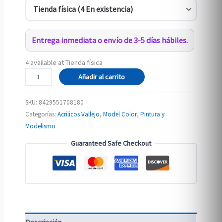
Entrega inmediata o envío de 3-5 días hábiles.
4 available at Tienda física
161
Añadir al carrito
70.818
CUERO
SKU:
8429551708180
ROJO
Categorías:
Acrilicos Vallejo
,
Model Color
,
Pintura y
cantidad
Modelismo
Guaranteed Safe Checkout