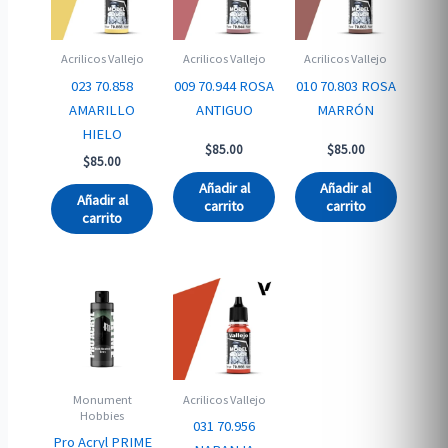
Acrilicos Vallejo
Acrilicos Vallejo
Acrilicos Vallejo
023 70.858
009 70.944 ROSA
010 70.803 ROSA
AMARILLO
ANTIGUO
MARRÓN
HIELO
$
85.00
$
85.00
$
85.00
Añadir al
Añadir al
Añadir al
carrito
carrito
carrito
Monument
Acrilicos Vallejo
Hobbies
031 70.956
Pro Acryl PRIME