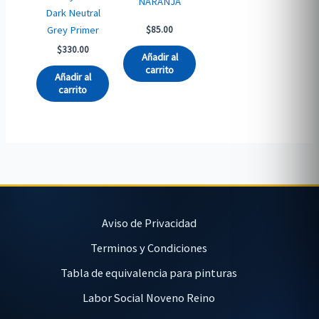
NARANJA
Dark Neutral
Grey Primer
$
85.00
$
330.00
Añadir al
carrito
Añadir al
carrito
Aviso de Privacidad
Terminos y Condiciones
Tabla de equivalencia para pinturas
Labor Social Noveno Reino