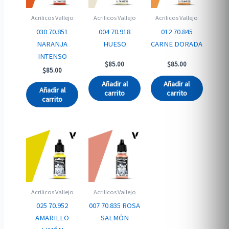
Acrilicos Vallejo
Acrilicos Vallejo
Acrilicos Vallejo
030 70.851
004 70.918
012 70.845
NARANJA
HUESO
CARNE DORADA
INTENSO
$
85.00
$
85.00
$
85.00
Añadir al
Añadir al
Añadir al
carrito
carrito
carrito
Acrilicos Vallejo
Acrilicos Vallejo
025 70.952
007 70.835 ROSA
AMARILLO
SALMÓN