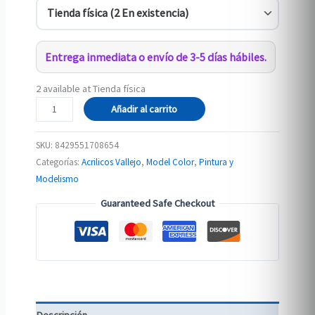
Entrega inmediata o envío de 3-5 días hábiles.
2 available at Tienda física
196
Añadir al carrito
70.865
ACERO
SKU:
8429551708654
ENGRASADO
Categorías:
Acrilicos Vallejo
,
Model Color
,
Pintura y
cantidad
Modelismo
Guaranteed Safe Checkout