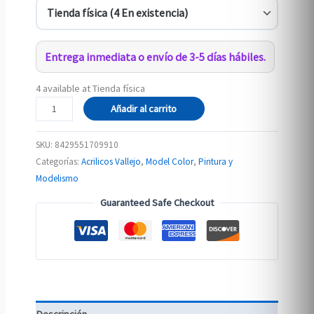
Entrega inmediata o envío de 3-5 días hábiles.
4 available at Tienda física
182
Añadir al carrito
70.991
GRIS
SKU:
8429551709910
MARINA
Categorías:
Acrilicos Vallejo
,
Model Color
,
Pintura y
cantidad
Modelismo
Guaranteed Safe Checkout