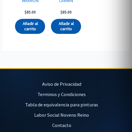
MARRÓN
CARM̍N
$
85.00
$
85.00
Añadir al
Añadir al
carrito
carrito
Aviso de Privacidad
Terminos y Condiciones
Tabla de equivalencia para pinturas
Labor Social Noveno Reino
Contacto