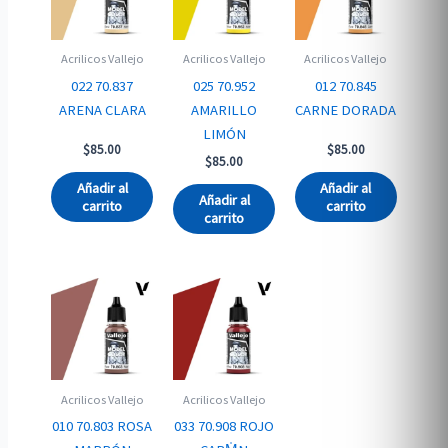
Acrilicos Vallejo
Acrilicos Vallejo
Acrilicos Vallejo
022 70.837
025 70.952
012 70.845
ARENA CLARA
AMARILLO
CARNE DORADA
LIMÓN
$
85.00
$
85.00
$
85.00
Añadir al
Añadir al
Añadir al
carrito
carrito
carrito
Acrilicos Vallejo
Acrilicos Vallejo
010 70.803 ROSA
033 70.908 ROJO