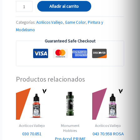
72.006
Añadir al carrito
AMARILLO
SOLEADO
Categorías:
Acrilicos Vallejo
,
Game Color
,
Pintura y
cantidad
Modelismo
Guaranteed Safe Checkout
Productos relacionados
Acrilicos Vallejo
Monument
Acrilicos Vallejo
Hobbies
030 70.851
043 70.958 ROSA
Pro Acryl PRIME