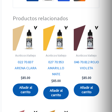
Productos relacionados
Acrilicos Vallejo
Acrilicos Vallejo
Acrilicos Vallejo
022 70.837
027 70.953
046 70.812 ROJO
ARENA CLARA
AMARILLO
VIOLETA
MATE
$
85.00
$
85.00
$
85.00
Añadir al
Añadir al
Añadir al
carrito
carrito
carrito