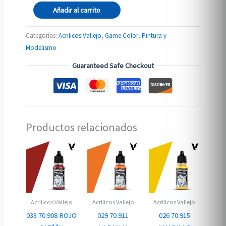
72.103
Añadir al carrito
AMARILLO
FLUORESCENTE
Categorías:
Acrilicos Vallejo
,
Game Color
,
Pintura y
cantidad
Modelismo
Guaranteed Safe Checkout
Productos relacionados
Acrilicos Vallejo
Acrilicos Vallejo
Acrilicos Vallejo
033 70.908 ROJO
029 70.911
026 70.915