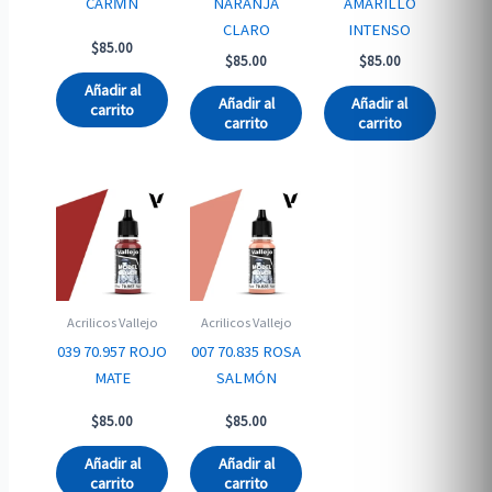
CARM̍N
NARANJA
AMARILLO
CLARO
INTENSO
$
85.00
$
85.00
$
85.00
Añadir al
Añadir al
Añadir al
carrito
carrito
carrito
Acrilicos Vallejo
Acrilicos Vallejo
039 70.957 ROJO
007 70.835 ROSA
MATE
SALMÓN
$
85.00
$
85.00
Añadir al
Añadir al
carrito
carrito