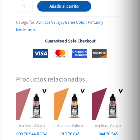
72.108
Añadir al carrito
PIEL
DE
Categorías:
Acrilicos Vallejo
,
Game Color
,
Pintura y
SÚCUBO
Modelismo
cantidad
Guaranteed Safe Checkout
Productos relacionados
Acrilicos Vallejo
Acrilicos Vallejo
Acrilicos Vallejo
009 70.944 ROSA
012 70.845
044 70.945