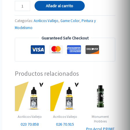
72.158
Añadir al carrito
MAGENTA
FLUORESCENTE
Categorías:
Acrilicos Vallejo
,
Game Color
,
Pintura y
cantidad
Modelismo
Guaranteed Safe Checkout
Productos relacionados
Acrilicos Vallejo
Acrilicos Vallejo
Monument
Hobbies
023 70.858
026 70.915
Pro Acryl PRIME