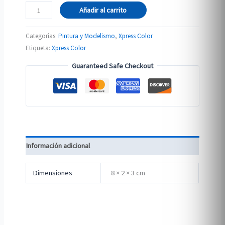
72.416
Añadir al carrito
VERDE
TROL
Categorías:
Pintura y Modelismo
,
Xpress Color
cantidad
Etiqueta:
Xpress Color
Guaranteed Safe Checkout
Información adicional
Dimensiones
8 × 2 × 3 cm