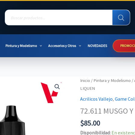
Products
search
Pintura y Modelismo
Accesorios y Otros
NOVEDADES
PROMOC
Inicio
/
Pintura y Modelismo
/
LIQUEN
Acrilicos Vallejo
,
Game Col
72.611 MUSGO Y
$
85.00
Disponibilidad:
En existenc