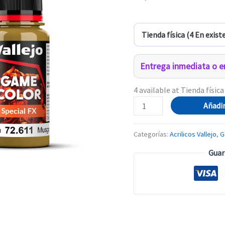
Entrega inmediata o en
4 available at Tienda física
72.611
Añadir
MUSGO
Y
Categorías:
Acrilicos Vallejo
,
G
LIQUEN
Guar
cantidad