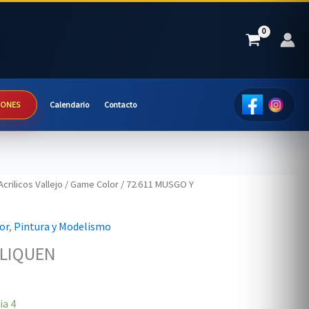
IONES
Calendario
Contacto
Acrilicos Vallejo
/
Game Color
/ 72.611 MUSGO Y
or
,
Pintura y Modelismo
 LIQUEN
ia
4