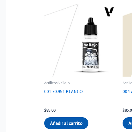
Acrilicos Vallejo
Acrili
001 70.951 BLANCO
004 
$
85.00
$
85.0
Añadir al carrito
A