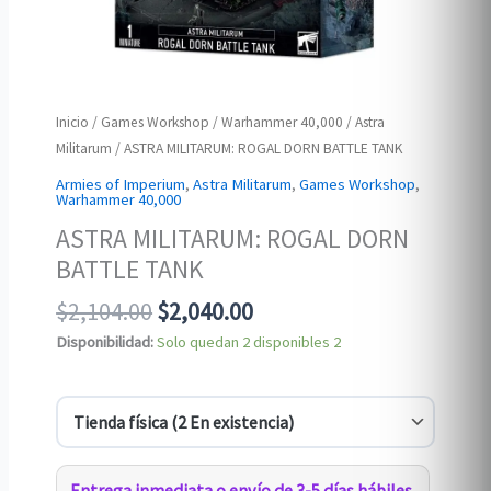
Inicio
/
Games Workshop
/
Warhammer 40,000
/
Astra
Militarum
/ ASTRA MILITARUM: ROGAL DORN BATTLE TANK
Armies of Imperium
,
Astra Militarum
,
Games Workshop
,
Warhammer 40,000
ASTRA MILITARUM: ROGAL DORN
BATTLE TANK
Original
Current
$
2,104.00
$
2,040.00
price
price
Disponibilidad:
Solo quedan 2 disponibles
2
was:
is:
$2,104.00.
$2,040.00.
Entrega inmediata o envío de 3-5 días hábiles.