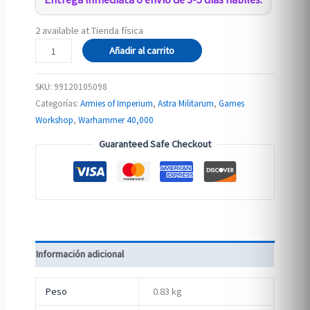
2 available at Tienda física
ASTRA
Añadir al carrito
MILITARUM:
ROGAL
SKU:
99120105098
DORN
Categorías:
Armies of Imperium
,
Astra Militarum
,
Games
BATTLE
Workshop
,
Warhammer 40,000
TANK
Guaranteed Safe Checkout
cantidad
Información adicional
Peso
0.83 kg