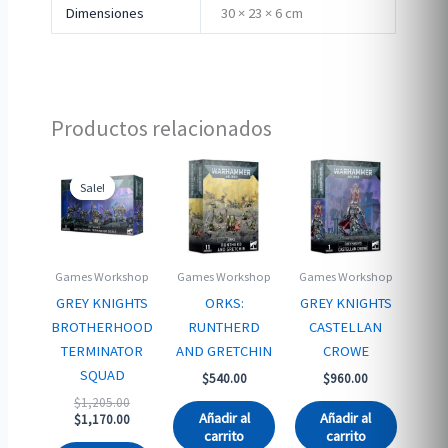
Dimensiones
30 × 23 × 6 cm
Productos relacionados
Sale!
Sale!
Games Workshop
Games Workshop
Games Workshop
GREY KNIGHTS
ORKS:
GREY KNIGHTS
BROTHERHOOD
RUNTHERD
CASTELLAN
TERMINATOR
AND GRETCHIN
CROWE
SQUAD
$
540.00
$
960.00
Original
$
1,205.00
Añadir al
Añadir al
price
Current
$
1,170.00
carrito
carrito
was:
price