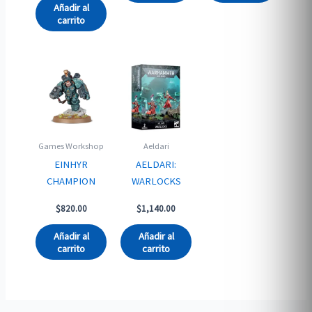
$1,205.00.
is:
Añadir al
$1,170.00.
carrito
Games Workshop
Aeldari
EINHYR
AELDARI:
CHAMPION
WARLOCKS
$
820.00
$
1,140.00
Añadir al
Añadir al
carrito
carrito