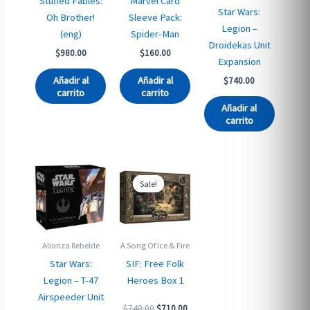
Stuffed Fables:
Marvel Card
Star Wars:
Oh Brother!
Sleeve Pack:
Legion –
(eng)
Spider-Man
Droidekas Unit
$
980.00
$
160.00
Expansion
Añadir al
Añadir al
$
740.00
carrito
carrito
Añadir al
carrito
Sale!
Sale!
Alianza Rebelde
A Song Of Ice & Fire
Star Wars:
SIF: Free Folk
Legion – T-47
Heroes Box 1
Airspeeder Unit
Original
Current
$
740.00
$
710.00