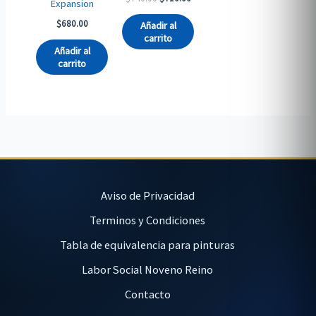
Expansion
price
price
was:
is:
$
680.00
Añadir al
$740.00.
$710.00.
carrito
Añadir al
carrito
Aviso de Privacidad
Terminos y Condiciones
Tabla de equivalencia para pinturas
Labor Social Noveno Reino
Contacto