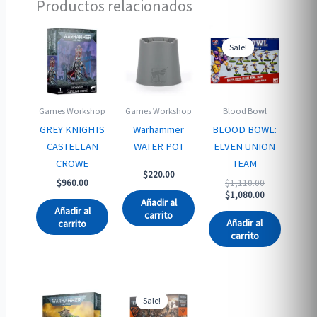
Productos relacionados
Sale!
Sale!
Games Workshop
Games Workshop
Blood Bowl
GREY KNIGHTS
Warhammer
BLOOD BOWL:
CASTELLAN
WATER POT
ELVEN UNION
CROWE
TEAM
$
220.00
Original
$
960.00
$
1,110.00
price
Current
$
1,080.00
Añadir al
was:
price
Añadir al
carrito
$1,110.00.
is:
Añadir al
carrito
$1,080.00.
carrito
Sale!
Sale!