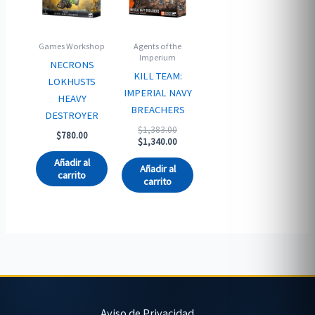
Games Workshop
Agents of the
Imperium
NECRONS
KILL TEAM:
LOKHUSTS
IMPERIAL NAVY
HEAVY
BREACHERS
DESTROYER
Original
$
1,383.00
$
780.00
price
Current
$
1,340.00
was:
price
Añadir al
$1,383.00.
is:
Añadir al
carrito
$1,340.00.
carrito
Aviso de Privacidad