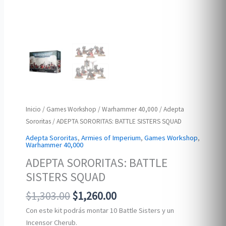
Inicio
/
Games Workshop
/
Warhammer 40,000
/
Adepta
Sororitas
/ ADEPTA SORORITAS: BATTLE SISTERS SQUAD
Adepta Sororitas
,
Armies of Imperium
,
Games Workshop
,
Warhammer 40,000
ADEPTA SORORITAS: BATTLE
SISTERS SQUAD
Original
Current
$
1,303.00
$
1,260.00
price
price
Con este kit podrás montar 10 Battle Sisters y un
was:
is:
Incensor Cherub.