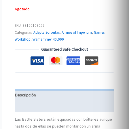
$1,303.00.
$1,260.00.
Agotado
SKU:
99120108057
Categorías:
Adepta Sororitas
,
Armies of Imperium
,
Games
Workshop
,
Warhammer 40,000
Guaranteed Safe Checkout
Descripción
Información adicional
Las Battle Sisters están equipadas con bólteres aunque
hasta dos de ellas se pueden montar con un arma