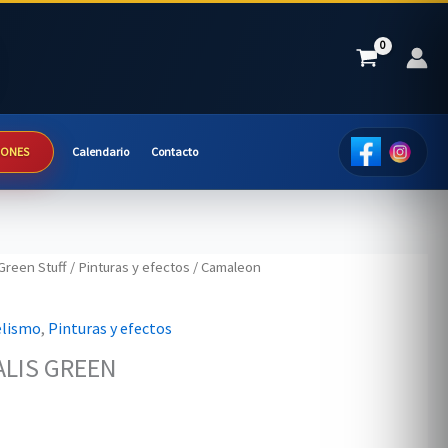
IONES
Calendario
Contacto
Green Stuff
/
Pinturas y efectos
/ Camaleon
elismo
,
Pinturas y efectos
LIS GREEN