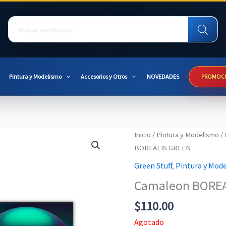
Products
search
Pintura y Modelismo
Accesorios y Otros
NOVEDADES
PROMOC
Inicio
/
Pintura y Modelismo
/
BOREALIS GREEN
Green Stuff
,
Pintura y Mod
Camaleon BOREA
$
110.00
Agotado