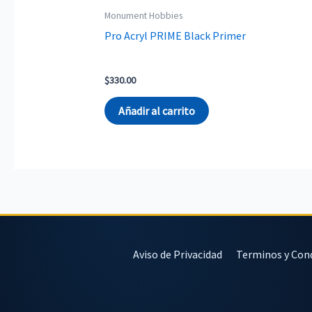
Monument Hobbies
Pro Acryl PRIME Black Primer
$
330.00
Añadir al carrito
Aviso de Privacidad
Terminos y Con