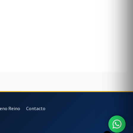
veno Reino
Contacto