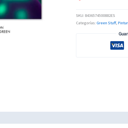
SKU:
8436574500882ES
Categorías:
Green Stuff
,
Pintu
Guar