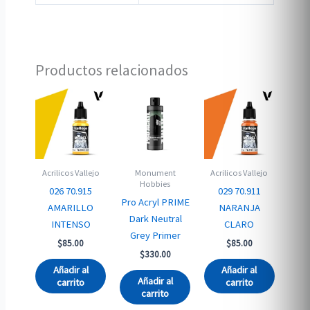
Productos relacionados
Acrilicos Vallejo
Monument
Acrilicos Vallejo
Hobbies
026 70.915
029 70.911
Pro Acryl PRIME
AMARILLO
NARANJA
Dark Neutral
INTENSO
CLARO
Grey Primer
$
85.00
$
85.00
$
330.00
Añadir al
Añadir al
Añadir al
carrito
carrito
carrito