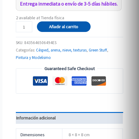
Entrega inmediata o envío de 3-5 días hábiles.
2 available at Tienda física
Cesped
Añadir al carrito
Electrostatico
2-
SKU:
8435646506494ES
3mm
Categorías:
Césped, arena, nieve, texturas
,
Green Stuff
,
-
Pintura y Modelismo
BURNT
Guaranteed Safe Checkout
FIELDS
-
200ml
cantidad
Información adicional
Dimensiones
8 × 8 × 8 cm