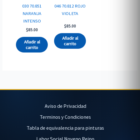
030 70.851
046 70.812 ROJO
NARANJA
VIOLETA
INTENSO
$
85.00
$
85.00
Añadir al
Añadir al
carrito
carrito
Aviso de Privacidad
Terminos y Condiciones
Tabla de equivalencia para pinturas
Labor Social Noveno Reino