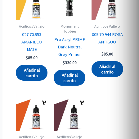
Acrilicos Vallejo
Monument
Acrilicos Vallejo
Hobbies
027 70.953
009 70.944 ROSA
Pro Acryl PRIME
AMARILLO
ANTIGUO
Dark Neutral
MATE
Grey Primer
$
85.00
$
85.00
$
330.00
Añadir al
Añadir al
carrito
Añadir al
carrito
carrito
Acrilicos Vallejo
Acrilicos Vallejo