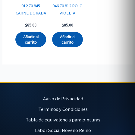
012 70.845
046 70.812 ROJO
CARNE DORADA
VIOLETA
$
85.00
$
85.00
Añadir al
Añadir al
carrito
carrito
Aviso de Privacidad
Terminos y Condiciones
Tabla de equivalencia para pinturas
Labor Social Noveno Reino