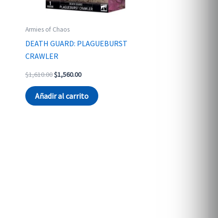
Armies of Chaos
DEATH GUARD: PLAGUEBURST
CRAWLER
Original
Current
$
1,610.00
$
1,560.00
price
price
was:
is:
Añadir al carrito
$1,610.00.
$1,560.00.