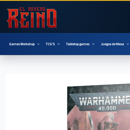
Ir
al
contenido
Games Workshop
TCG’S
Tabletop games
Juegos de Mesa