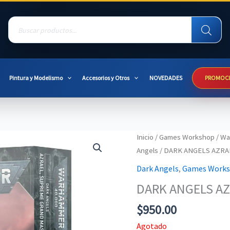
Products
search
Pintura y Modelismo
Accesorios y Otros
NOVEDADES
PROMOC
Inicio
/
Games Workshop
/
Wa
Angels
/ DARK ANGELS AZRA
Dark Angels
,
Games Work
DARK ANGELS A
$
950.00
Agotado