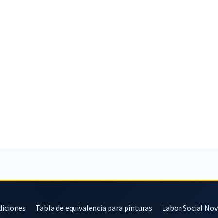
diciones
Tabla de equivalencia para pinturas
Labor Social No