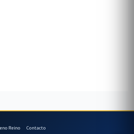
veno Reino
Contacto