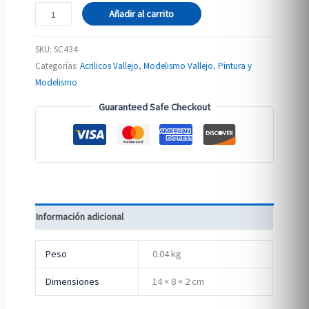
Fantasy
Añadir al carrito
Tuft
–
SKU:
SC434
Blue
Categorías:
Acrilicos Vallejo
,
Modelismo Vallejo
,
Pintura y
6mm
Modelismo
cantidad
Guaranteed Safe Checkout
Información adicional
Peso
0.04 kg
Dimensiones
14 × 8 × 2 cm