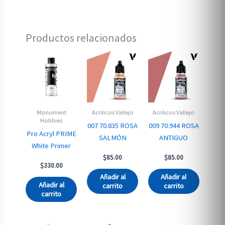
Productos relacionados
Monument
Acrilicos Vallejo
Acrilicos Vallejo
Hobbies
007 70.835 ROSA
009 70.944 ROSA
Pro Acryl PRIME
SALMÓN
ANTIGUO
White Primer
$
85.00
$
85.00
$
330.00
Añadir al
Añadir al
Añadir al
carrito
carrito
carrito