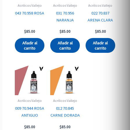
Acrilicos Vallejo
Acrilicos Vallejo
Acrilicos Vallejo
043 70.958 ROSA
031 70.956
022 70.837
NARANJA
ARENA CLARA
$
85.00
$
85.00
$
85.00
Añadir al
Añadir al
Añadir al
carrito
carrito
carrito
Acrilicos Vallejo
Acrilicos Vallejo
009 70.944 ROSA
012 70.845
ANTIGUO
CARNE DORADA
$
85.00
$
85.00