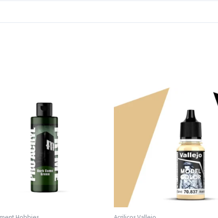
ment Hobbies
Acrilicos Vallejo