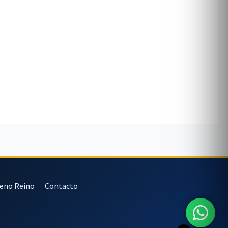
veno Reino
Contacto