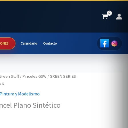
IONES
Calendario
Contacto
Green Stuff
/
Pinceles GSW
/ GREEN SERIES
o 6
Pintura y Modelismo
cel Plano Sintético