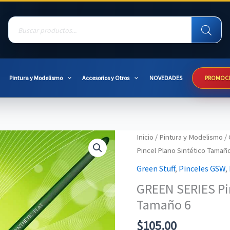
Products
search
Pintura y Modelismo
Accesorios y Otros
NOVEDADES
PROMOC
Inicio
/
Pintura y Modelismo
/
Pincel Plano Sintético Tamañ
Green Stuff
,
Pinceles GSW
,
GREEN SERIES Pin
Tamaño 6
$
105.00