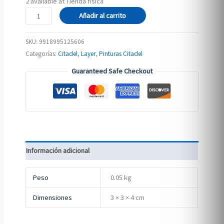
2 available at Tienda física
LAYER:
Añadir al carrito
ESHIN
GREY
SKU:
9918995125606
cantidad
Categorías:
Citadel
,
Layer
,
Pinturas Citadel
Guaranteed Safe Checkout
Información adicional
Peso
0.05 kg
Dimensiones
3 × 3 × 4 cm