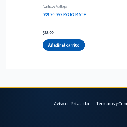
Acrilicos Vallejo
039 70.957 ROJO MATE
$
85.00
Añadir al carrito
Aviso de Privacidad
Terminos y Con