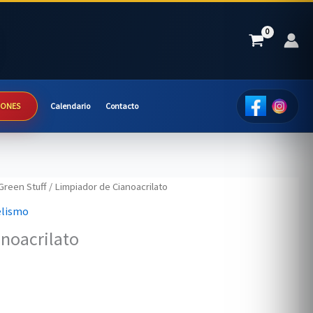
IONES
Calendario
Contacto
Green Stuff
/ Limpiador de Cianoacrilato
elismo
noacrilato