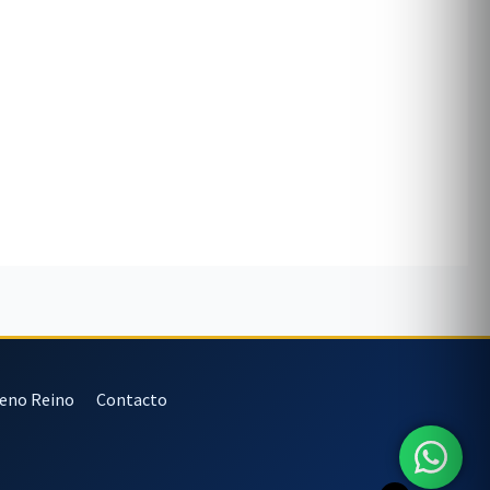
veno Reino
Contacto