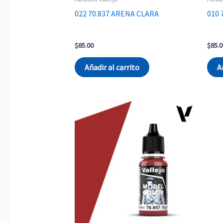
022 70.837 ARENA CLARA
010
$
85.00
$
85.0
Añadir al carrito
A