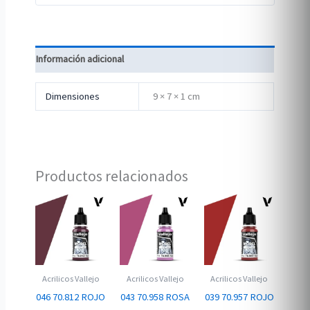
Información adicional
Dimensiones
9 × 7 × 1 cm
Productos relacionados
Acrilicos Vallejo
Acrilicos Vallejo
Acrilicos Vallejo
046 70.812 ROJO
043 70.958 ROSA
039 70.957 ROJO