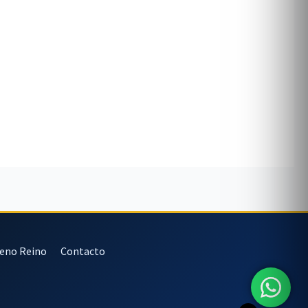
veno Reino
Contacto