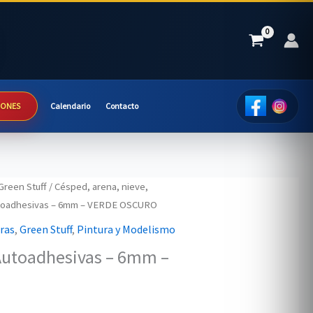
IONES
Calendario
Contacto
Green Stuff
/
Césped, arena, nieve,
utoadhesivas – 6mm – VERDE OSCURO
uras
,
Green Stuff
,
Pintura y Modelismo
Autoadhesivas – 6mm –