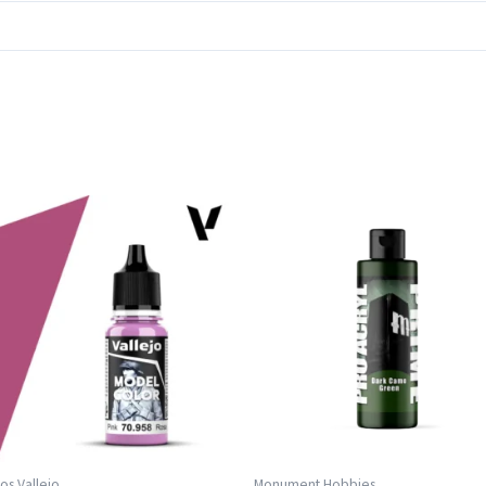
cos Vallejo
Monument Hobbies