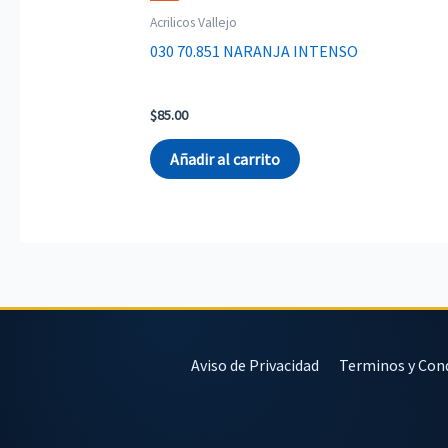
Acrilicos Vallejo
030 70.851 NARANJA INTENSO
$
85.00
Añadir al carrito
Aviso de Privacidad
Terminos y Con