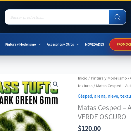
Products
search
Pintura y Modelismo
Accesorios y Otros
NOVEDADES
PROMOC
Inicio
/
Pintura y Modelismo
/
texturas
/ Matas Cesped – A
Césped, arena, nieve, text
Matas Cesped – 
VERDE OSCURO
$
120.00