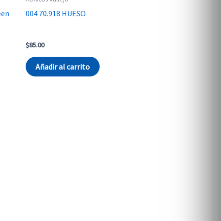
een
004 70.918 HUESO
$
85.00
Añadir al carrito