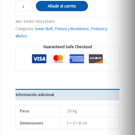
Medium
Añadir al carrito
Maestro
cantidad
SKU:
8436574501056ES
Categorías:
Green Stuff
,
Pintura y Modelismo
,
Pinturas y
efectos
Guaranteed Safe Checkout
Información adicional
Peso
.55 kg
Dimensiones
3 × 3 × 8 cm