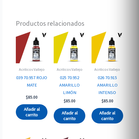
Productos relacionados
Acrilicos Vallejo
Acrilicos Vallejo
Acrilicos Vallejo
039 70.957 ROJO
025 70.952
026 70.915
MATE
AMARILLO
AMARILLO
LIMÓN
INTENSO
$
85.00
$
85.00
$
85.00
Añadir al
Añadir al
Añadir al
carrito
carrito
carrito