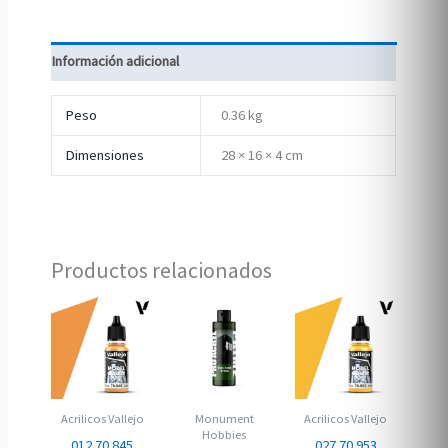
Información adicional
Peso
0.36 kg
Dimensiones
28 × 16 × 4 cm
Productos relacionados
Acrilicos Vallejo
Monument
Acrilicos Vallejo
Hobbies
012 70.845
027 70.953