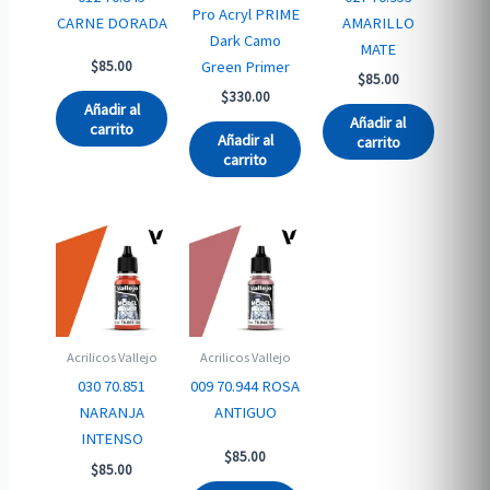
Pro Acryl PRIME
CARNE DORADA
AMARILLO
Dark Camo
MATE
Green Primer
$
85.00
$
85.00
$
330.00
Añadir al
Añadir al
carrito
Añadir al
carrito
carrito
Acrilicos Vallejo
Acrilicos Vallejo
030 70.851
009 70.944 ROSA
NARANJA
ANTIGUO
INTENSO
$
85.00
$
85.00